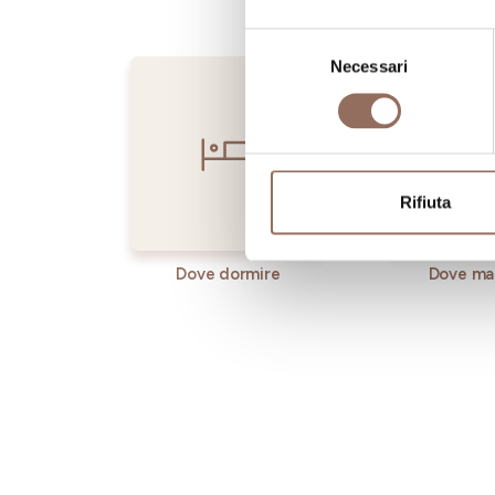
Selezione
Necessari
del
consenso
Rifiuta
Dove dormire
Dove ma