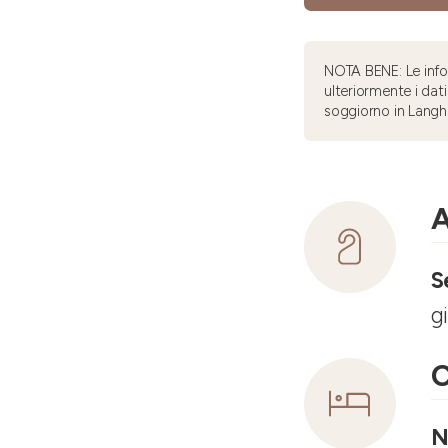
NOTA BENE: Le infor
ulteriormente i dati
soggiorno in Langh
A
S
g
C
N