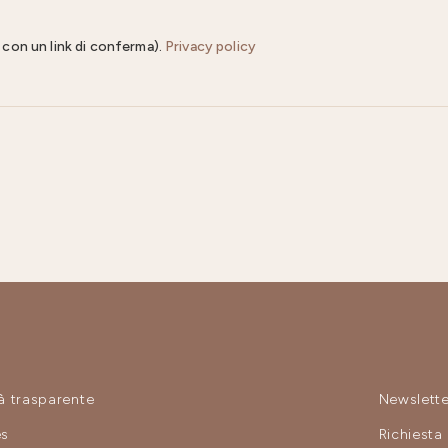
il con un link di conferma).
Privacy policy
à trasparente
Newslette
es
Richiesta