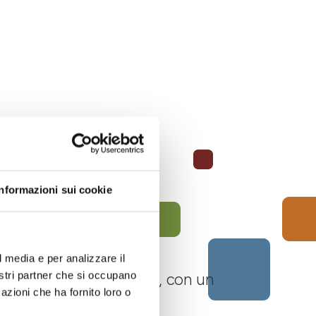
Informazioni sui cookie
l media e per analizzare il
nostri partner che si occupano
 Langhe Monferrato Roero, con un
azioni che ha fornito loro o