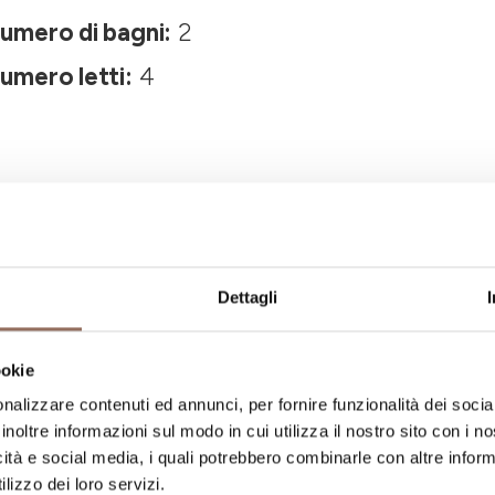
umero di bagni:
2
umero letti:
4
Dettagli
La tua vacanza
ookie
nalizzare contenuti ed annunci, per fornire funzionalità dei socia
inoltre informazioni sul modo in cui utilizza il nostro sito con i 
ngiare, cosa fare e visitare in ogni angolo di
icità e social media, i quali potrebbero combinarle con altre inform
occhio al meteo in tempo reale
lizzo dei loro servizi.