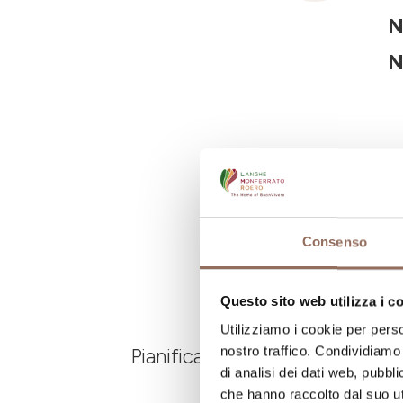
N
N
Consenso
Questo sito web utilizza i c
Utilizziamo i cookie per perso
nostro traffico. Condividiamo 
Pianifica dove dormire, dove ma
di analisi dei dati web, pubbl
che hanno raccolto dal suo uti