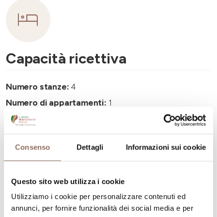
Capacità ricettiva
Numero stanze:
4
Numero di appartamenti:
1
Numero di camere:
1
Numero di bagni negli appartamenti:
1
Consenso
Dettagli
Informazioni sui cookie
Numero di bagni:
4
Numero letti:
8
Questo sito web utilizza i cookie
Utilizziamo i cookie per personalizzare contenuti ed
annunci, per fornire funzionalità dei social media e per