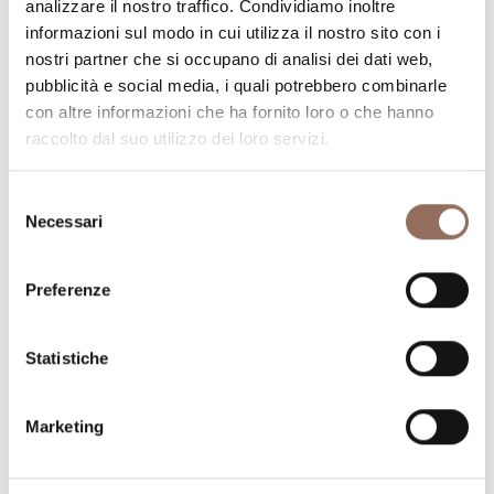
analizzare il nostro traffico. Condividiamo inoltre
informazioni sul modo in cui utilizza il nostro sito con i
La tua vacanza
nostri partner che si occupano di analisi dei dati web,
pubblicità e social media, i quali potrebbero combinarle
Pianifica dove dormire, dove mangiare, cosa fare e
con altre informazioni che ha fornito loro o che hanno
raccolto dal suo utilizzo dei loro servizi.
visitare in ogni angolo di Langhe Monferrato Roero, con
un occhio al meteo in tempo reale
Selezione
Necessari
del
consenso
Preferenze
Statistiche
Dove dormire
Dove mangiare
Marketing