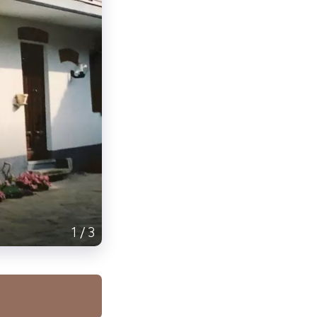
1
/
3