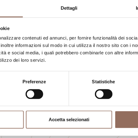
Dettagli
umero letti:
5
ookie
nalizzare contenuti ed annunci, per fornire funzionalità dei socia
inoltre informazioni sul modo in cui utilizza il nostro sito con i 
icità e social media, i quali potrebbero combinarle con altre inform
lizzo dei loro servizi.
Preferenze
Statistiche
La tua vacanza
ngiare, cosa fare e visitare in ogni angolo di
Accetta selezionati
occhio al meteo in tempo reale