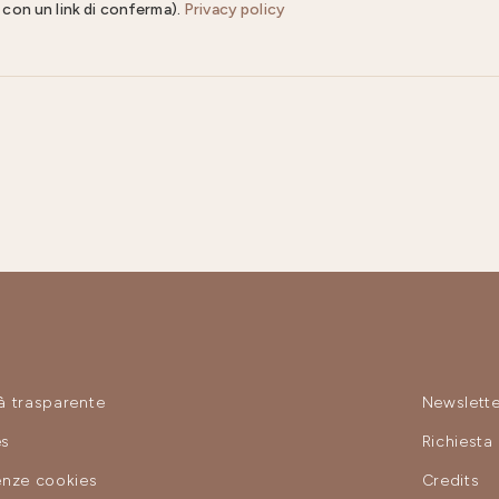
il con un link di conferma).
Privacy policy
à trasparente
Newslette
es
Richiesta
enze cookies
Credits