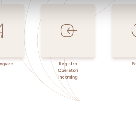
ngiare
Registro
Se
Operatori
Incoming