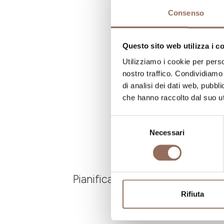
Consenso
N
Questo sito web utilizza i c
Utilizziamo i cookie per perso
nostro traffico. Condividiamo 
di analisi dei dati web, pubbl
che hanno raccolto dal suo uti
Selezione
Necessari
del
consenso
Pianifica dove dormire, dove ma
Rifiuta