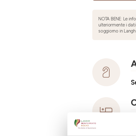
NOTA BENE: Le infor
ulteriormente i dati
soggiorno in Langh
A
S
C
N
N