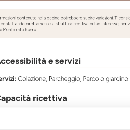
mazioni contenute nella pagina potrebbero subire variazioni. Ti consig
 contattando direttamente la struttura ricettiva di tuo interesse, per v
e Monferrato Roero.
ccessibilità e servizi
ervizi:
Colazione, Parcheggio, Parco o giardino
apacità ricettiva
umero stanze:
3
umero di bagni:
2