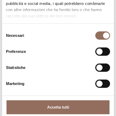
visitare in ogni angolo di Langhe Monferrato Roero, con
pubblicità e social media, i quali potrebbero combinarle
un occhio al meteo in tempo reale
con altre informazioni che ha fornito loro o che hanno
raccolto dal suo utilizzo dei loro servizi.
Selezione
Necessari
del
consenso
Preferenze
Dove dormire
Dove mangiare
Statistiche
Marketing
Registro
Servizi
Accetta tutti
Operatori