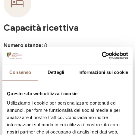
Capacità ricettiva
Numero stanze:
8
Numero di bagni:
10
Numero letti:
28
Consenso
Dettagli
Informazioni sui cookie
Questo sito web utilizza i cookie
Utilizziamo i cookie per personalizzare contenuti ed
La tua vacanza
annunci, per fornire funzionalità dei social media e per
analizzare il nostro traffico. Condividiamo inoltre
informazioni sul modo in cui utilizza il nostro sito con i
Pianifica dove dormire, dove mangiare, cosa fare e
nostri partner che si occupano di analisi dei dati web,