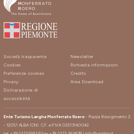
Società trasparente
Newsletter
Cookies
Richiesta informazioni
Preferenze cookies
Credits
Privacy
Area Download
Dichiarazione di
accessibilità
Ente Turismo Langhe Monferrato Roero
- Piazza Risorgimento 2
- 12051 ALBA (CN). C.F. e P.IVA 02513140042
tel.
+39 017335833
| Fax
+39 0173 363878
|
info@visitlmr.it