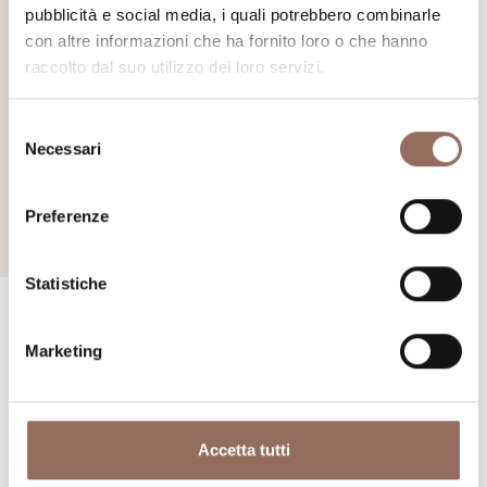
pubblicità e social media, i quali potrebbero combinarle
con altre informazioni che ha fornito loro o che hanno
Musei a Cielo Aperto
raccolto dal suo utilizzo dei loro servizi.
Percorsi da favola, a contatto con la natura o in piccoli borghi
Selezione
ricchi di storie da raccontare.
Necessari
del
consenso
Scopri di più
Preferenze
Statistiche
Marketing
La tua vacanza
Accetta tutti
Pianifica dove dormire, dove mangiare, cosa fare e