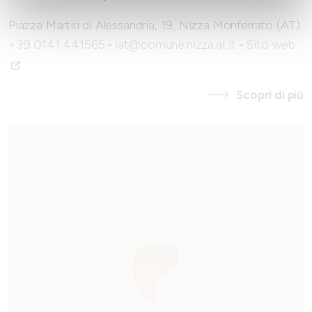
Piazza Martiri di Alessandria, 19, Nizza Monferrato (AT)
+39 0141 441565
-
iat@comune.nizza.at.it
-
Sito web
Scopri di più