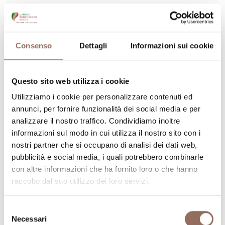
Consenso
Dettagli
Informazioni sui cookie
Roero
Museo Civico di
Questo sito web utilizza i cookie
Archeologia Storia Arte
“Palazzo Traversa”
Utilizziamo i cookie per personalizzare contenuti ed
annunci, per fornire funzionalità dei social media e per
analizzare il nostro traffico. Condividiamo inoltre
Via Parpera, 4, Bra (CN)
informazioni sul modo in cui utilizza il nostro sito con i
+39 0172 423880
-
traversa@comune.bra.cn.it
-
Sito
nostri partner che si occupano di analisi dei dati web,
web
pubblicità e social media, i quali potrebbero combinarle
con altre informazioni che ha fornito loro o che hanno
Scopri di più
raccolto dal suo utilizzo dei loro servizi.
Selezione
Necessari
del