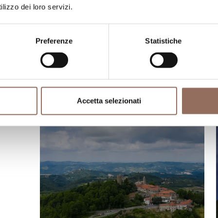
Langhe
lizzo dei loro servizi.
GTL - Tappa 09: Bossolasco -
Serravalle Langhe
Preferenze
Statistiche
Lunghezza
6 km
Durata
1.45 h
Dislivello massimo
220 mt
Difficoltà
Media
Accetta selezionati