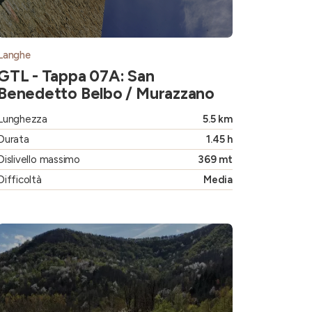
Langhe
GTL - Tappa 07A: San
Benedetto Belbo / Murazzano
Lunghezza
5.5 km
Durata
1.45 h
Dislivello massimo
369 mt
Difficoltà
Media