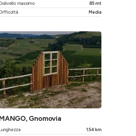
Dislivello massimo
85 mt
Difficoltà
Media
MANGO, Gnomovia
Lunghezza
1.54 km