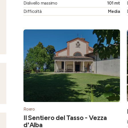
Dislivello massimo
101 mt
Difficoltà
Media
Roero
Il Sentiero del Tasso - Vezza
d'Alba