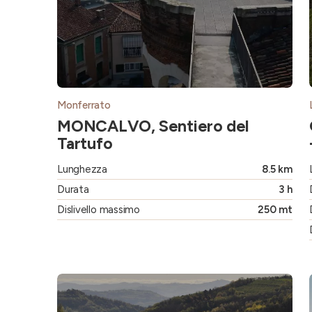
Monferrato
MONCALVO, Sentiero del
Tartufo
Lunghezza
8.5 km
Durata
3 h
Dislivello massimo
250 mt