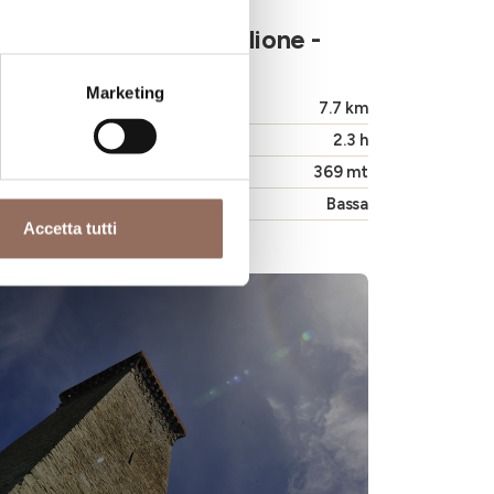
Langhe
GTL - Tappa 13: Pavaglione -
Castino
Marketing
Lunghezza
7.7 km
Durata
2.3 h
Dislivello massimo
369 mt
Difficoltà
Bassa
Accetta tutti