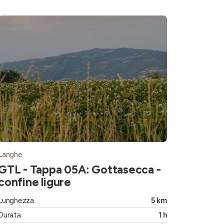
Langhe
GTL - Tappa 05A: Gottasecca -
confine ligure
Lunghezza
5 km
Durata
1 h