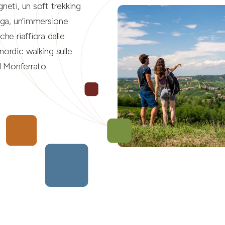
neti, un soft trekking
anga, un’immersione
he riaffiora dalle
nordic walking sulle
el Monferrato.