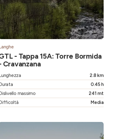
Langhe
GTL - Tappa 15A: Torre Bormida
- Cravanzana
Lunghezza
2.8 km
Durata
0.45 h
Dislivello massimo
241 mt
Difficoltà
Media