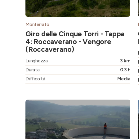
Monferrato
Giro delle Cinque Torri - Tappa
4: Roccaverano - Vengore
(Roccaverano)
Lunghezza
3 km
Durata
0.3 h
Difficoltà
Media