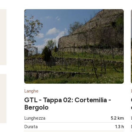
Langhe
GTL - Tappa 02: Cortemilia -
Bergolo
Lunghezza
5.2 km
Durata
1.3 h