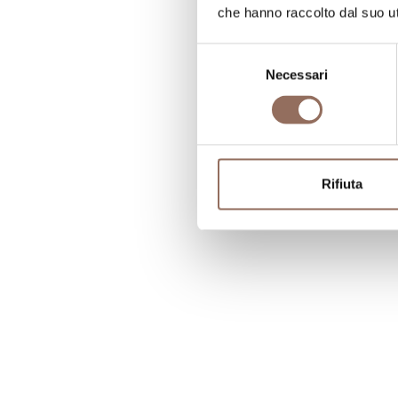
che hanno raccolto dal suo uti
Selezione
Necessari
del
consenso
Rifiuta