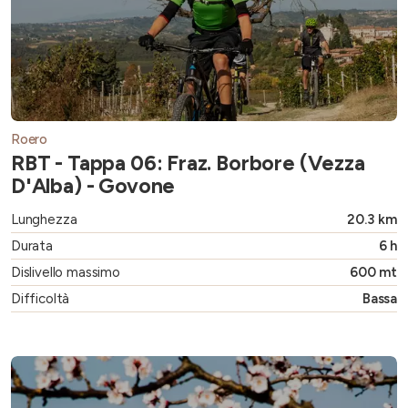
Roero
RBT - Tappa 06: Fraz. Borbore (Vezza
D'Alba) - Govone
Lunghezza
20.3 km
Durata
6 h
Dislivello massimo
600 mt
Difficoltà
Bassa