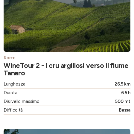
Roero
WineTour 2 - I cru argillosi verso il fiume
Tanaro
Lunghezza
26.5 km
Durata
6.5 h
Dislivello massimo
500 mt
Difficoltà
Bassa