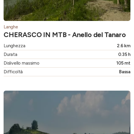
Langhe
CHERASCO IN MTB - Anello del Tanaro
Lunghezza
2.6 km
Durata
0.35 h
Dislivello massimo
105 mt
Difficoltà
Bassa