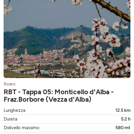
Roero
RBT - Tappa 05: Monticello d'Alba -
Fraz.Borbore (Vezza d'Alba)
Lunghezza
12.5 km
Durata
5.2 h
Dislivello massimo
580 mt