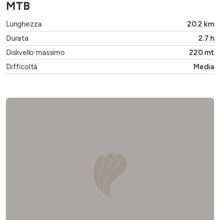
MTB
Lunghezza
20.2 km
Durata
2.7 h
Dislivello massimo
220 mt
Difficoltà
Media