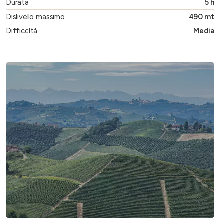
Durata
5 h
Dislivello massimo
490 mt
Difficoltà
Media