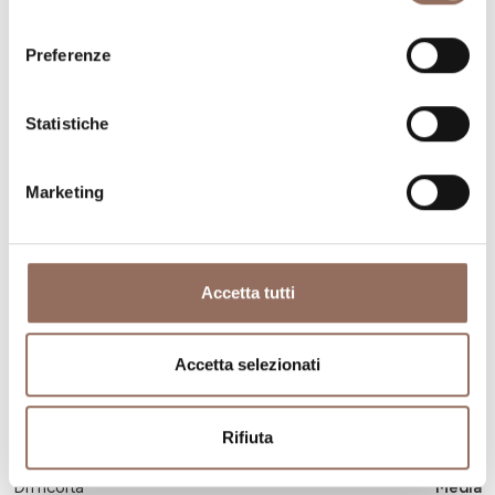
consenso
Preferenze
Statistiche
Marketing
Accetta tutti
Langhe
GTL - Tappa 09c: Arguello Lequio Berria
Accetta selezionati
Lunghezza
4.5 km
Durata
1.25 h
Rifiuta
Dislivello massimo
319 mt
Difficoltà
Media