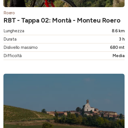
Roero
RBT - Tappa 02: Montà - Monteu Roero
Lunghezza
8.6 km
Durata
3 h
Dislivello massimo
680 mt
Difficoltà
Media