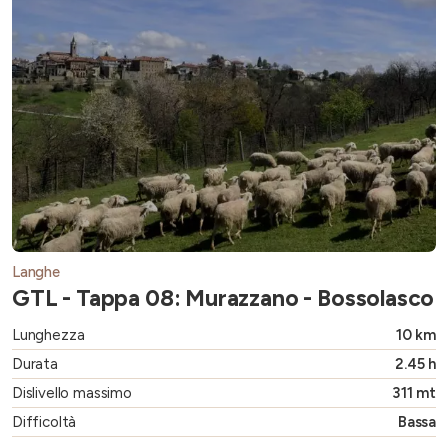
Langhe
GTL - Tappa 08: Murazzano - Bossolasco
Lunghezza
10 km
Durata
2.45 h
Dislivello massimo
311 mt
Difficoltà
Bassa