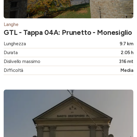
Langhe
GTL - Tappa 04A: Prunetto - Monesiglio
Lunghezza
9.7 km
Durata
2.05 h
Dislivello massimo
316 mt
Difficoltà
Media