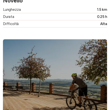
Novello
Lunghezza
1.5 km
Durata
0.25 h
Difficoltà
Alta