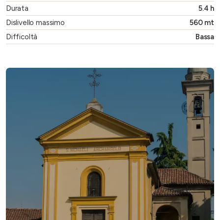
Durata
5.4 h
Dislivello massimo
560 mt
Difficoltà
Bassa