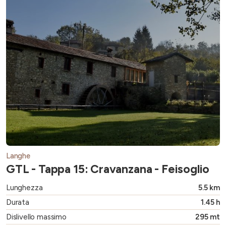
Langhe
GTL - Tappa 15: Cravanzana - Feisoglio
Lunghezza
5.5 km
Durata
1.45 h
Dislivello massimo
295 mt