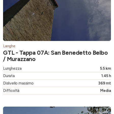
Langhe
GTL - Tappa 07A: San Benedetto Belbo
/ Murazzano
Lunghezza
5.5 km
Durata
1.45 h
Dislivello massimo
369 mt
Difficoltà
Media