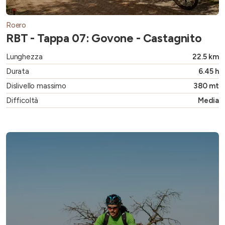
Roero
RBT - Tappa 07: Govone - Castagnito
Lunghezza
22.5 km
Durata
6.45 h
Dislivello massimo
380 mt
Difficoltà
Media