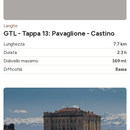
Langhe
GTL - Tappa 13: Pavaglione - Castino
Lunghezza
7.7 km
Durata
2.3 h
Dislivello massimo
369 mt
Difficoltà
Bassa