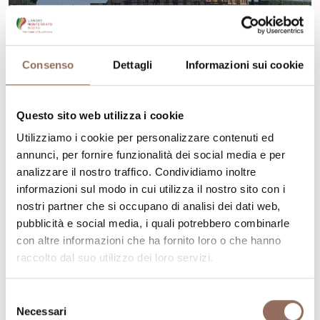
Consenso
Dettagli
Informazioni sui cookie
Questo sito web utilizza i cookie
Roero
Utilizziamo i cookie per personalizzare contenuti ed
RBT - Tappa 07A: Loc.Sotteri (Guarene)
annunci, per fornire funzionalità dei social media e per
- Guarene
analizzare il nostro traffico. Condividiamo inoltre
informazioni sul modo in cui utilizza il nostro sito con i
Lunghezza
2 km
nostri partner che si occupano di analisi dei dati web,
Durata
0.2 h
pubblicità e social media, i quali potrebbero combinarle
con altre informazioni che ha fornito loro o che hanno
Difficoltà
Media
raccolto dal suo utilizzo dei loro servizi.
Selezione
Necessari
del