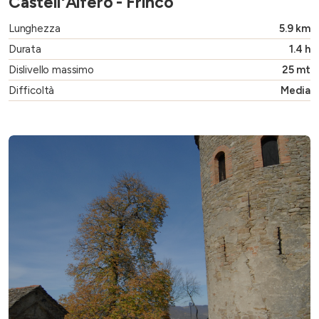
Castell'Alfero - Frinco
Lunghezza
5.9 km
Durata
1.4 h
Dislivello massimo
25 mt
Difficoltà
Media