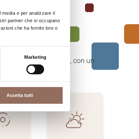
l media e per analizzare il
nostri partner che si occupano
azioni che ha fornito loro o
Marketing
 Langhe Monferrato Roero, con un
Accetta tutti