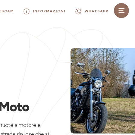
WEBCAM
INFORMAZIONI
WHATSAPP
i Moto
ue ruote a motore e
 strade sinuose che si