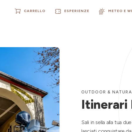
CARRELLO
ESPERIENZE
METEO E 
OUTDOOR & NATURA
Itinerar
Sali in sella alla tua d
lasciati conquistare da