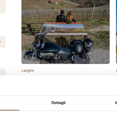
Langhe
Una Storia Divino
Lunghezza
95 km
Dettagli