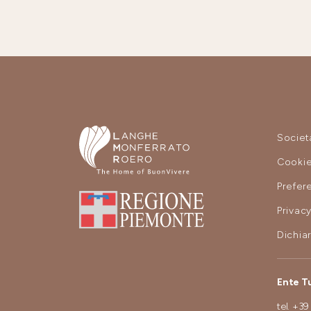
Societ
Cooki
Prefer
Privac
Dichiar
Ente T
tel.
+39