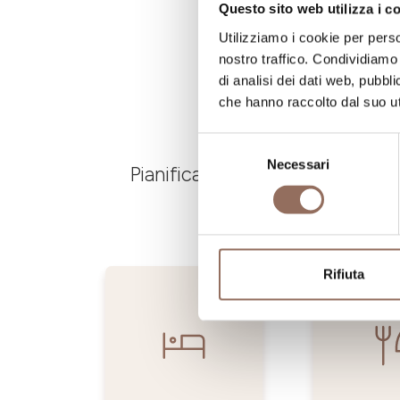
Questo sito web utilizza i c
Utilizziamo i cookie per perso
nostro traffico. Condividiamo 
di analisi dei dati web, pubbl
che hanno raccolto dal suo uti
Selezione
Necessari
del
Pianifica dove dormire, dove ma
consenso
Rifiuta