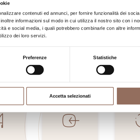
ookie
nalizzare contenuti ed annunci, per fornire funzionalità dei socia
inoltre informazioni sul modo in cui utilizza il nostro sito con i 
icità e social media, i quali potrebbero combinarle con altre inform
lizzo dei loro servizi.
La tua vacanza
Preferenze
Statistiche
ngiare, cosa fare e visitare in ogni angolo di
occhio al meteo in tempo reale
Accetta selezionati