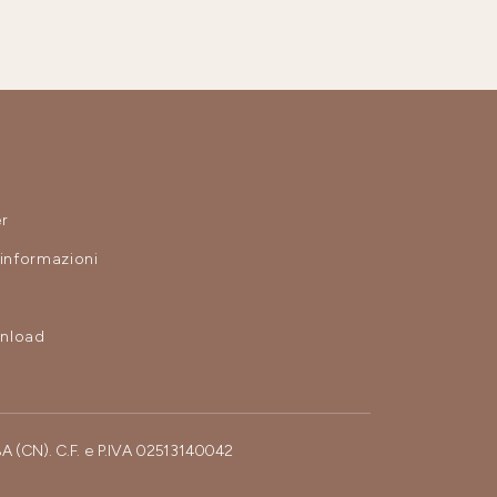
r
 informazioni
nload
BA (CN). C.F. e P.IVA 02513140042