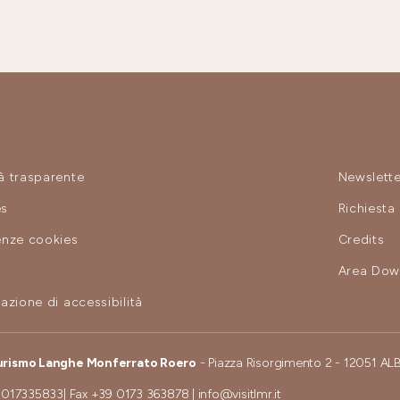
à trasparente
Newslette
es
Richiesta
enze cookies
Credits
y
Area Dow
azione di accessibilità
urismo Langhe Monferrato Roero
- Piazza Risorgimento 2 - 12051 AL
 017335833
| Fax
+39 0173 363878
|
info@visitlmr.it