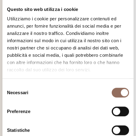
Mostre d'arte
Questo sito web utilizza i cookie
Un grande calendario di imperdibili appuntamenti con l’arte e
Utilizziamo i cookie per personalizzare contenuti ed
la cultura nei musei e spazi espositivi che adornano i nostri
annunci, per fornire funzionalità dei social media e per
analizzare il nostro traffico. Condividiamo inoltre
borghi e colline.
informazioni sul modo in cui utilizza il nostro sito con i
nostri partner che si occupano di analisi dei dati web,
Scopri di più
pubblicità e social media, i quali potrebbero combinarle
con altre informazioni che ha fornito loro o che hanno
raccolto dal suo utilizzo dei loro servizi.
Selezione
Necessari
del
consenso
Preferenze
Statistiche