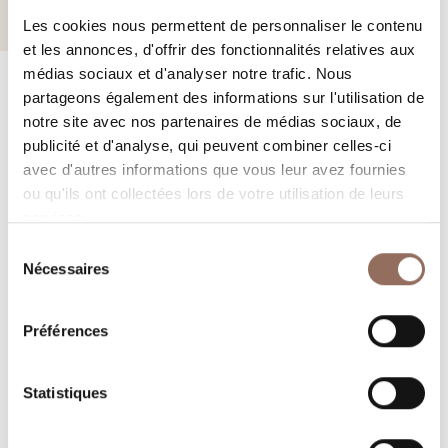
Les cookies nous permettent de personnaliser le contenu
et les annonces, d'offrir des fonctionnalités relatives aux
médias sociaux et d'analyser notre trafic. Nous
partageons également des informations sur l'utilisation de
notre site avec nos partenaires de médias sociaux, de
publicité et d'analyse, qui peuvent combiner celles-ci
Vos vacances
avec d'autres informations que vous leur avez fournies
ou qu'ils ont collectées lors de votre utilisation de leurs
Programmez où dormir, où manger, quoi faire et visiter
services.
dans chaque coin de Langhe Monferrato Roero, tout en
Sélection
Nécessaires
du
gardant un œil sur la météo en temps réel
consentement
Préférences
Statistiques