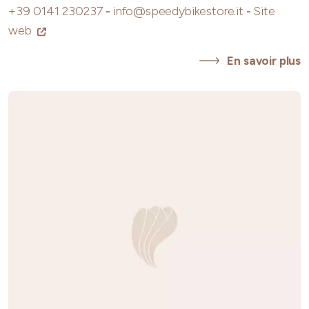
+39 0141 230237
-
info@speedybikestore.it
-
Site
web
En savoir plus