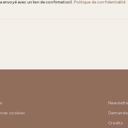
ra envoyé avec un lien de confirmation).
Politique de confidentialité
es
Newslette
enze cookies
Demande 
y
Credits