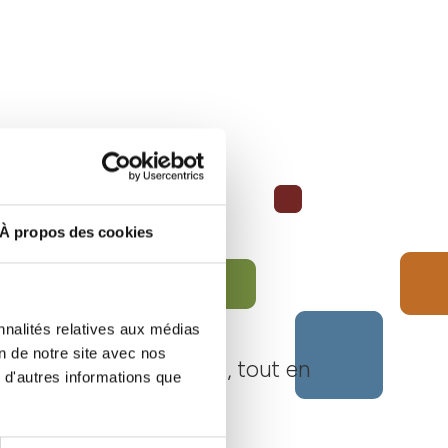
À propos des cookies
nnalités relatives aux médias
on de notre site avec nos
Langhe Monferrato Roero, tout en
 d'autres informations que