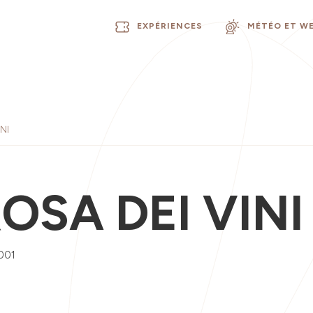
EXPÉRIENCES
MÉTÉO ET W
NI
ROSA DEI VINI
001