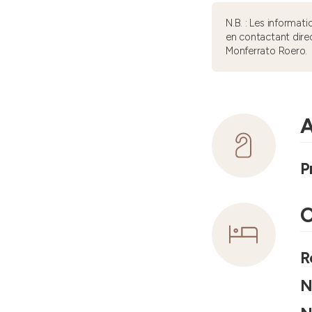
N.B. : Les informa
en contactant dire
Monferrato Roero.
A
P
C
R
N