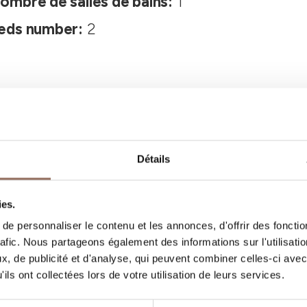
ombre de salles de bains:
1
eds number:
2
Détails
Vos vacances
ies.
e personnaliser le contenu et les annonces, d'offrir des fonctio
rafic. Nous partageons également des informations sur l'utilisati
, quoi faire et visiter dans chaque coin de 
, de publicité et d'analyse, qui peuvent combiner celles-ci avec
gardant un œil sur la météo en temps réel
ils ont collectées lors de votre utilisation de leurs services.