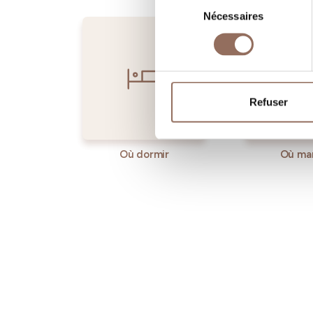
Nécessaires
du
consentement
Refuser
Où dormir
Où ma