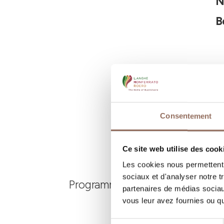
N
B
Consentement
Ce site web utilise des cook
Les cookies nous permettent d
sociaux et d'analyser notre t
Programmez où dormir, où manger
partenaires de médias sociaux
vous leur avez fournies ou qu'
Sélection