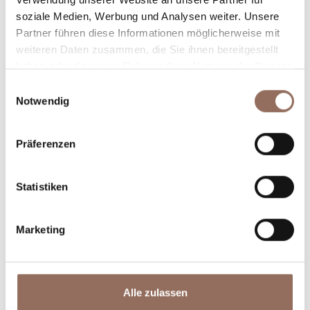
Winkel des Langhe Monferrato Roero unternehmen
soziale Medien, Werbung und Analysen weiter. Unsere
Partner führen diese Informationen möglicherweise mit
willst, mit einem Blick aufs Wetter in Echtzeit.
weiteren Daten zusammen, die Sie ihnen bereitgestellt
haben oder die sie im Rahmen Ihrer Nutzung der Dienste
gesammelt haben.
Einwilligungsauswahl
Notwendig
Präferenzen
Unterkünfte
Essen und
Statistiken
Trinken
Marketing
Alle zulassen