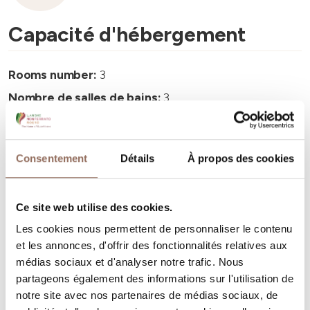
Capacité d'hébergement
Rooms number:
3
Nombre de salles de bains:
3
Beds number:
6
Consentement
Détails
À propos des cookies
Ce site web utilise des cookies.
Vos vacances
Les cookies nous permettent de personnaliser le contenu
et les annonces, d'offrir des fonctionnalités relatives aux
Programmez où dormir, où manger, quoi faire et visiter
médias sociaux et d'analyser notre trafic. Nous
partageons également des informations sur l'utilisation de
dans chaque coin de Langhe Monferrato Roero, tout en
notre site avec nos partenaires de médias sociaux, de
gardant un œil sur la météo en temps réel