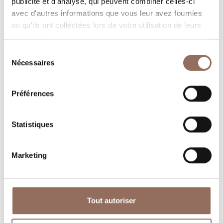
publicité et d'analyse, qui peuvent combiner celles-ci
avec d'autres informations que vous leur avez fournies
ou qu'ils ont collectées lors de votre utilisation de leurs
services.
Sélection
Nécessaires
du
consentement
Préférences
Où dormir
Où manger
Statistiques
Marketing
Operateurs du
Services
Tourisme
Tout autoriser
Entrant