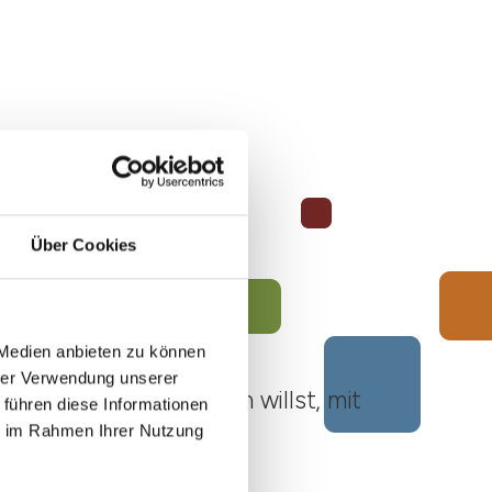
Über Cookies
 Medien anbieten zu können
hrer Verwendung unserer
ato Roero unternehmen willst, mit
 führen diese Informationen
ie im Rahmen Ihrer Nutzung