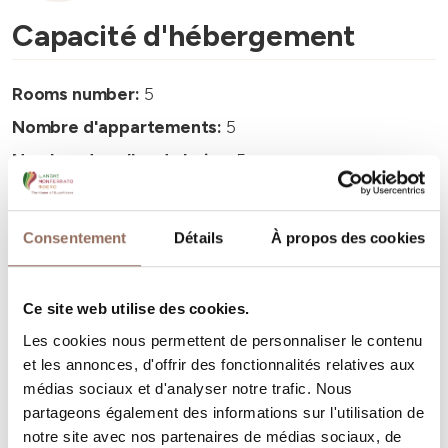
Capacité d'hébergement
Rooms number:
5
Nombre d'appartements:
5
Nombre de salles de bains:
5
Beds number:
11
Consentement
Détails
À propos des cookies
Ce site web utilise des cookies.
Vos vacances
Les cookies nous permettent de personnaliser le contenu
et les annonces, d'offrir des fonctionnalités relatives aux
médias sociaux et d'analyser notre trafic. Nous
Programmez où dormir, où manger, quoi faire et visiter
partageons également des informations sur l'utilisation de
dans chaque coin de Langhe Monferrato Roero, tout en
notre site avec nos partenaires de médias sociaux, de