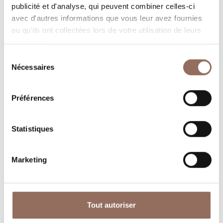
gardant un œil sur la météo en temps réel
publicité et d'analyse, qui peuvent combiner celles-ci
avec d'autres informations que vous leur avez fournies
ou qu'ils ont collectées lors de votre utilisation de leurs
services.
Sélection
Nécessaires
du
consentement
Préférences
Où dormir
Où manger
Statistiques
Marketing
Operateurs du
Services
Tourisme
Tout autoriser
Entrant