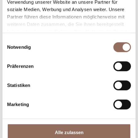
Verwendung unserer Website an unsere Partner für
Plane, wo du übernachtest und isst, was du in jedem
soziale Medien, Werbung und Analysen weiter. Unsere
Winkel des Langhe Monferrato Roero unternehmen
Partner führen diese Informationen möglicherweise mit
willst, mit einem Blick aufs Wetter in Echtzeit.
weiteren Daten zusammen, die Sie ihnen bereitgestellt
haben oder die sie im Rahmen Ihrer Nutzung der Dienste
gesammelt haben.
Einwilligungsauswahl
Notwendig
Präferenzen
Unterkünfte
Essen und
Statistiken
Trinken
Marketing
Alle zulassen