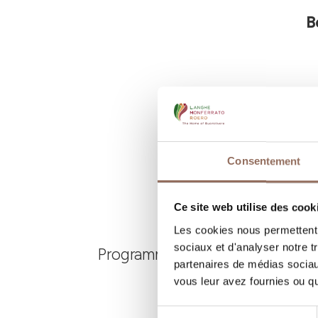
B
Consentement
Ce site web utilise des cook
Les cookies nous permettent d
sociaux et d'analyser notre t
Programmez où dormir, où manger
partenaires de médias sociaux
vous leur avez fournies ou qu'
Sélection