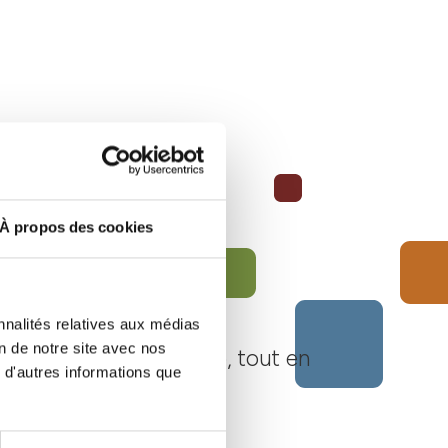
À propos des cookies
nnalités relatives aux médias
on de notre site avec nos
Langhe Monferrato Roero, tout en
 d'autres informations que