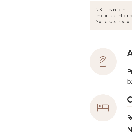
N.B. : Les informa
en contactant dire
Monferrato Roero.
A
P
b
C
R
N