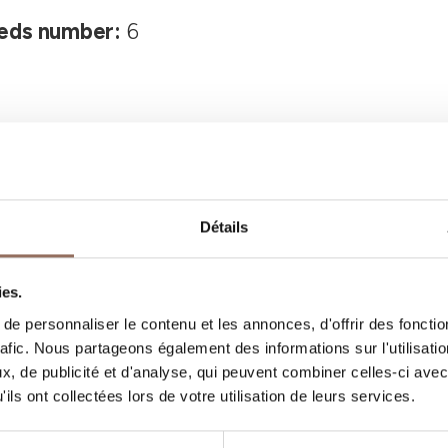
eds number:
6
Détails
Vos vacances
ies.
e personnaliser le contenu et les annonces, d'offrir des fonctio
rafic. Nous partageons également des informations sur l'utilisati
, quoi faire et visiter dans chaque coin de 
, de publicité et d'analyse, qui peuvent combiner celles-ci avec
gardant un œil sur la météo en temps réel
ils ont collectées lors de votre utilisation de leurs services.