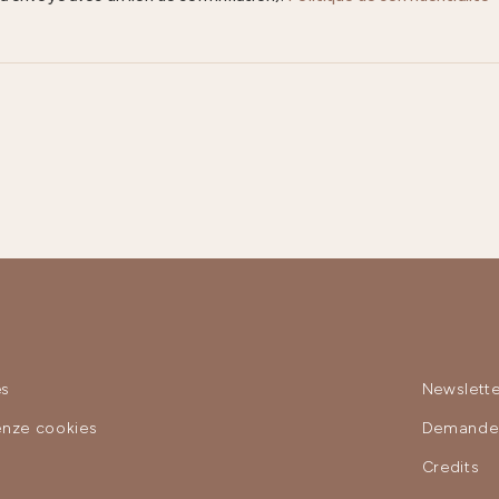
es
Newslette
enze cookies
Demande 
y
Credits