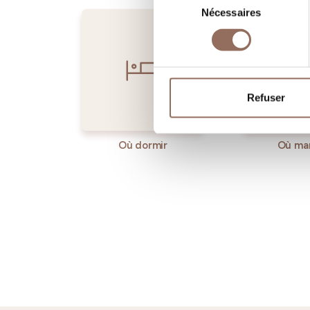
Nécessaires
du
consentement
Refuser
Où dormir
Où ma