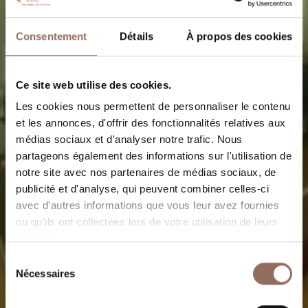
Consentement
Détails
À propos des cookies
Ce site web utilise des cookies.
Les cookies nous permettent de personnaliser le contenu
et les annonces, d'offrir des fonctionnalités relatives aux
médias sociaux et d'analyser notre trafic. Nous
partageons également des informations sur l'utilisation de
notre site avec nos partenaires de médias sociaux, de
publicité et d'analyse, qui peuvent combiner celles-ci
avec d'autres informations que vous leur avez fournies
ou qu'ils ont collectées lors de votre utilisation de leurs
Societa Agricola
services.
Cascina La Badia
Sélection
Nécessaires
du
consentement