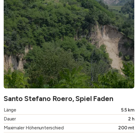
Santo Stefano Roero, Spiel Faden
Länge
5.5 km
Dauer
2 h
Maximaler Höhenunterschied
200 mt