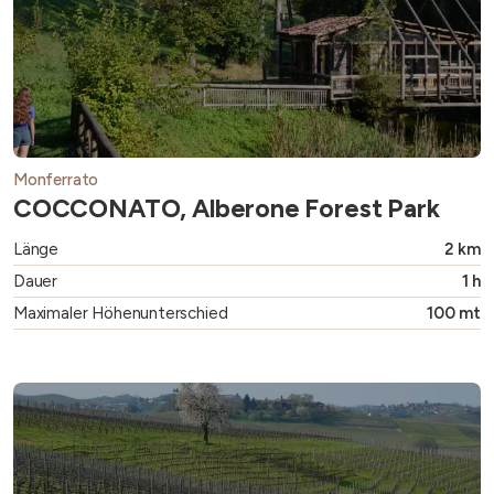
Monferrato
COCCONATO, Alberone Forest Park
Länge
2 km
Dauer
1 h
Maximaler Höhenunterschied
100 mt