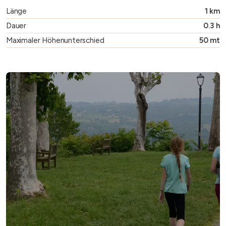
Länge
1 km
Dauer
0.3 h
Maximaler Höhenunterschied
50 mt