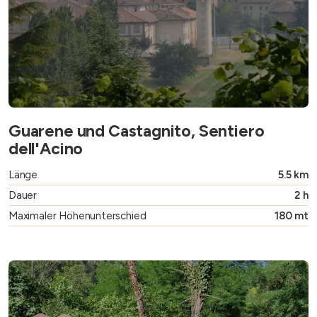
Guarene und Castagnito, Sentiero
dell'Acino
Länge
5.5 km
Dauer
2 h
Maximaler Höhenunterschied
180 mt