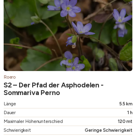
Roero
S2 – Der Pfad der Asphodelen -
Sommariva Perno
Länge
5.5 km
Dauer
1 h
Maximaler Höhenunterschied
120 mt
Schwierigkeit
Geringe Schwierigkeit