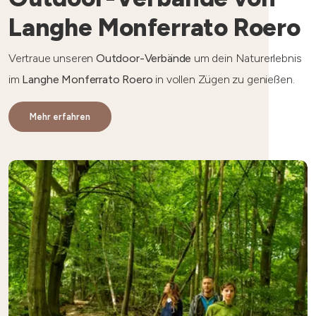
Langhe Monferrato Roero
Vertraue unseren
Outdoor-Verbände
um dein Naturerlebnis
im
Langhe
Monferrato Roero
in vollen Zügen zu genießen.
Mehr erfahren