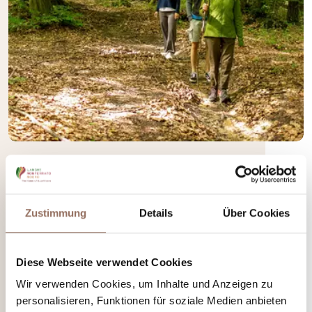
Wanderführern
Wenn du die
Wanderführern von Langhe Monferrato
Roero
Zustimmung
Details
Über Cookies
kontaktieren möchtest, findest hier alle Informationen
Mehr erfahren
Diese Webseite verwendet Cookies
Wir verwenden Cookies, um Inhalte und Anzeigen zu
personalisieren, Funktionen für soziale Medien anbieten