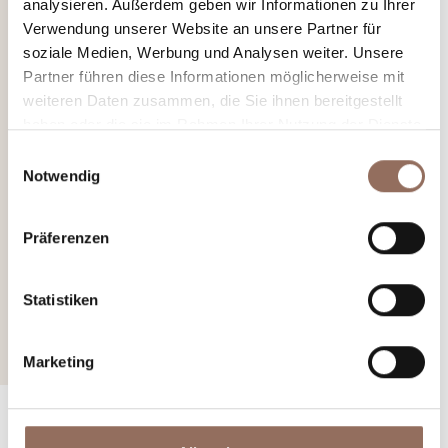
analysieren. Außerdem geben wir Informationen zu Ihrer
Verwendung unserer Website an unsere Partner für
soziale Medien, Werbung und Analysen weiter. Unsere
Partner führen diese Informationen möglicherweise mit
weiteren Daten zusammen, die Sie ihnen bereitgestellt
Önogastronomische
haben oder die sie im Rahmen Ihrer Nutzung der Dienste
Spaziergänge
gesammelt haben.
Einwilligungsauswahl
Notwendig
Schritt lernen Augen und Gaumen eine Welt kennen:
zauberhafte Landschaften, weltberühmte Weine und
Präferenzen
köstliche lokale Spezialitäten.
Statistiken
Mehr erfahren
Marketing