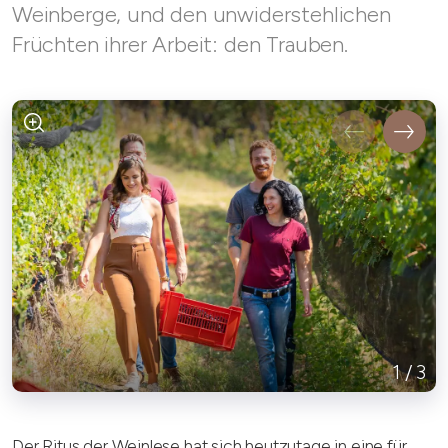
Weinberge, und den unwiderstehlichen
Früchten ihrer Arbeit: den Trauben.
1
/
3
Der Ritus der Weinlese hat sich heutzutage in eine für