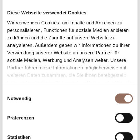
Unterkunftskapazität
Diese Webseite verwendet Cookies
Rooms number:
4
Wir verwenden Cookies, um Inhalte und Anzeigen zu
Anzahl Badezimmer:
5
personalisieren, Funktionen für soziale Medien anbieten
zu können und die Zugriffe auf unsere Website zu
Beds number:
8
analysieren. Außerdem geben wir Informationen zu Ihrer
Verwendung unserer Website an unsere Partner für
soziale Medien, Werbung und Analysen weiter. Unsere
Partner führen diese Informationen möglicherweise mit
weiteren Daten zusammen, die Sie ihnen bereitgestellt
haben oder die sie im Rahmen Ihrer Nutzung der Dienste
Dein Urlaub
gesammelt haben.
Einwilligungsauswahl
Notwendig
Plane, wo du übernachtest und isst, was du in jedem
Winkel des Langhe Monferrato Roero unternehmen
Präferenzen
willst, mit einem Blick aufs Wetter in Echtzeit.
Statistiken