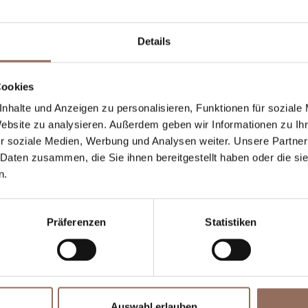
nterkunftskapazität
Details
ooms number:
4
nzahl Badezimmer:
4
Cookies
eds number:
10
nhalte und Anzeigen zu personalisieren, Funktionen für soziale
Website zu analysieren. Außerdem geben wir Informationen zu I
r soziale Medien, Werbung und Analysen weiter. Unsere Partner
 Daten zusammen, die Sie ihnen bereitgestellt haben oder die s
n.
Präferenzen
Statistiken
Dein Urlaub
Auswahl erlauben