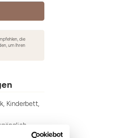
mpfehlen, die
den, um Ihren
gen
, Kinderbett,
ugänglich