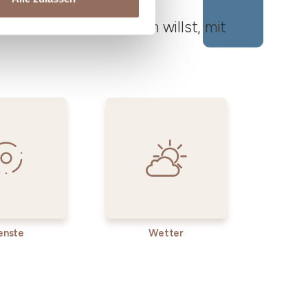
ato Roero unternehmen willst, mit
enste
Wetter