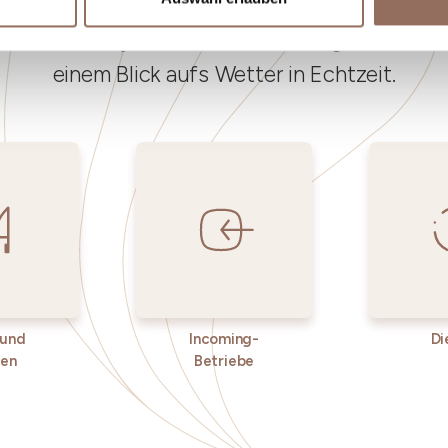
st, was du in jedem Winkel des Langhe Monferr
einem Blick aufs Wetter in Echtzeit.
 und
Incoming-
Di
ken
Betriebe