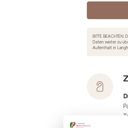
BITTE BEACHTEN: Di
Daten weiter zu übe
Aufenthalt in Lang
Z
D
P
T