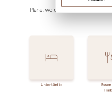
Plane, wo du übernachtest und is
Unterkünfte
Essen
Trin