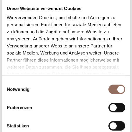
Rooms number:
3
Diese Webseite verwendet Cookies
Anzahl Wohnungen:
2
Wir verwenden Cookies, um Inhalte und Anzeigen zu
Anzahl Badezimmer:
2
personalisieren, Funktionen für soziale Medien anbieten
Beds number:
8
zu können und die Zugriffe auf unsere Website zu
analysieren. Außerdem geben wir Informationen zu Ihrer
Verwendung unserer Website an unsere Partner für
soziale Medien, Werbung und Analysen weiter. Unsere
Partner führen diese Informationen möglicherweise mit
weiteren Daten zusammen, die Sie ihnen bereitgestellt
Dein Urlaub
haben oder die sie im Rahmen Ihrer Nutzung der Dienste
gesammelt haben.
Einwilligungsauswahl
Notwendig
Plane, wo du übernachtest und isst, was du in jedem
Winkel des Langhe Monferrato Roero unternehmen
willst, mit einem Blick aufs Wetter in Echtzeit.
Präferenzen
Statistiken