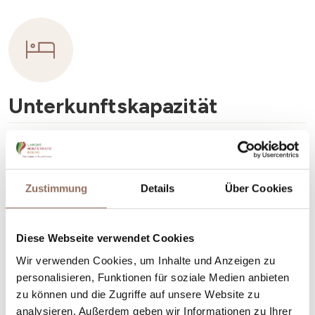
Unterkunftskapazität
Rooms number:
8
Anzahl Badezimmer:
8
Zustimmung
Details
Über Cookies
Beds number:
18
Diese Webseite verwendet Cookies
Wir verwenden Cookies, um Inhalte und Anzeigen zu
personalisieren, Funktionen für soziale Medien anbieten
zu können und die Zugriffe auf unsere Website zu
Dein Urlaub
analysieren. Außerdem geben wir Informationen zu Ihrer