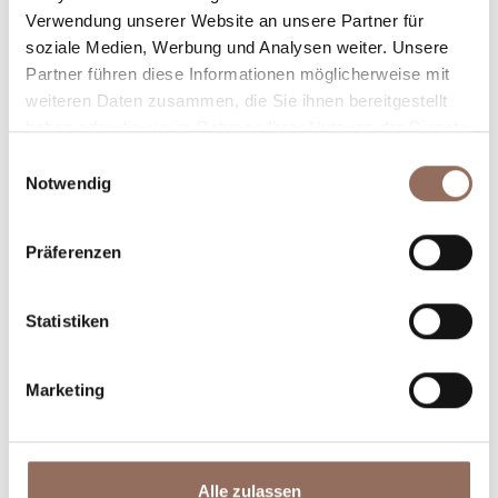
Verwendung unserer Website an unsere Partner für
Plane, wo du übernachtest und isst, was du in jedem
soziale Medien, Werbung und Analysen weiter. Unsere
Winkel des Langhe Monferrato Roero unternehmen
Partner führen diese Informationen möglicherweise mit
willst, mit einem Blick aufs Wetter in Echtzeit.
weiteren Daten zusammen, die Sie ihnen bereitgestellt
haben oder die sie im Rahmen Ihrer Nutzung der Dienste
gesammelt haben.
Einwilligungsauswahl
Notwendig
Präferenzen
Statistiken
Unterkünfte
Essen und
Trinken
Marketing
Alle zulassen