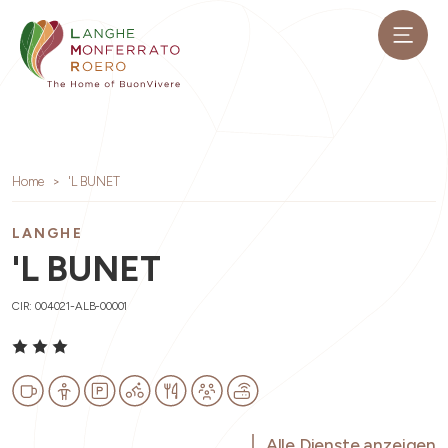
Home
'L BUNET
LANGHE
'L BUNET
CIR: 004021-ALB-00001
Alle Dienste anzeigen