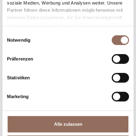
soziale Medien, Werbung und Analysen weiter. Unsere
willst, mit einem Blick aufs Wetter in Echtzeit.
Partner führen diese Informationen möglicherweise mit
weiteren Daten zusammen, die Sie ihnen bereitgestellt
haben oder die sie im Rahmen Ihrer Nutzung der Dienste
gesammelt haben.
Einwilligungsauswahl
Notwendig
Präferenzen
Unterkünfte
Essen und
Trinken
Statistiken
Marketing
Alle zulassen
Incoming-
Dienste