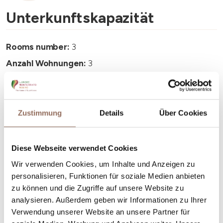
Unterkunftskapazität
Rooms number:
3
Anzahl Wohnungen:
3
Anzahl Badezimmer:
3
Beds number:
8
Zustimmung
Details
Über Cookies
Diese Webseite verwendet Cookies
Wir verwenden Cookies, um Inhalte und Anzeigen zu
Dein Urlaub
personalisieren, Funktionen für soziale Medien anbieten
zu können und die Zugriffe auf unsere Website zu
Plane, wo du übernachtest und isst, was du in jedem
analysieren. Außerdem geben wir Informationen zu Ihrer
Verwendung unserer Website an unsere Partner für
Winkel des Langhe Monferrato Roero unternehmen