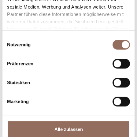
Winkel des Langhe Monferrato Roero unternehmen
soziale Medien, Werbung und Analysen weiter. Unsere
Partner führen diese Informationen möglicherweise mit
willst, mit einem Blick aufs Wetter in Echtzeit.
weiteren Daten zusammen, die Sie ihnen bereitgestellt
haben oder die sie im Rahmen Ihrer Nutzung der Dienste
gesammelt haben.
Einwilligungsauswahl
Notwendig
Präferenzen
Unterkünfte
Essen und
Statistiken
Trinken
Marketing
Alle zulassen