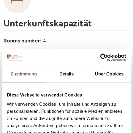
Unterkunftskapazität
Rooms number:
4
Anzahl Wohnungen:
3
Anzahl Badezimmer:
3
Beds number:
10
Zustimmung
Details
Über Cookies
Diese Webseite verwendet Cookies
Wir verwenden Cookies, um Inhalte und Anzeigen zu
personalisieren, Funktionen für soziale Medien anbieten
Dein Urlaub
zu können und die Zugriffe auf unsere Website zu
analysieren. Außerdem geben wir Informationen zu Ihrer
Plane, wo du übernachtest und isst, was du in jedem
Verwendung unserer Website an unsere Partner für