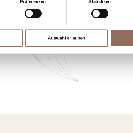
Präferenzen
Statistiken
Auswahl erlauben
 und
Incoming-
Di
ken
Betriebe