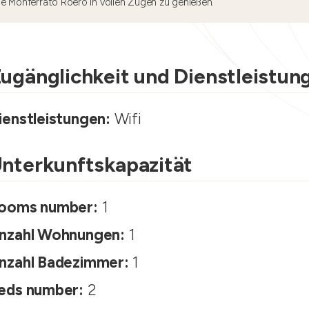
he Monferrato Roero in vollen Zügen zu genießen.
ugänglichkeit und Dienstleistun
ienstleistungen:
Wifi
nterkunftskapazität
ooms number:
1
nzahl Wohnungen:
1
nzahl Badezimmer:
1
eds number:
2