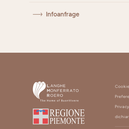
Infoanfrage
Cooki
Prefer
Privac
dichia