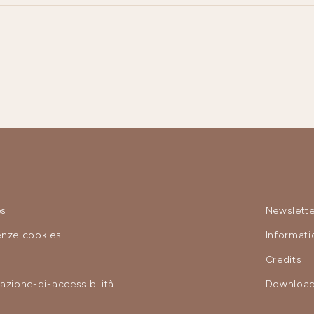
es
Newslette
enze cookies
Informat
y
Credits
razione-di-accessibilità
Download