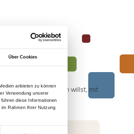
Über Cookies
 Medien anbieten zu können
ato Roero unternehmen willst, mit
hrer Verwendung unserer
 führen diese Informationen
ie im Rahmen Ihrer Nutzung