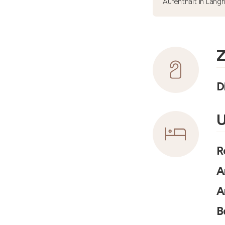
Aufenthalt in Lang
Z
D
U
R
A
A
B