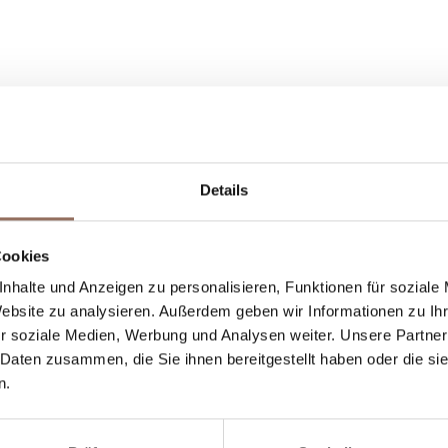
Details
Dein Urlaub
Cookies
nhalte und Anzeigen zu personalisieren, Funktionen für soziale
st, was du in jedem Winkel des Langhe Monferr
Website zu analysieren. Außerdem geben wir Informationen zu I
einem Blick aufs Wetter in Echtzeit.
r soziale Medien, Werbung und Analysen weiter. Unsere Partner
 Daten zusammen, die Sie ihnen bereitgestellt haben oder die s
n.