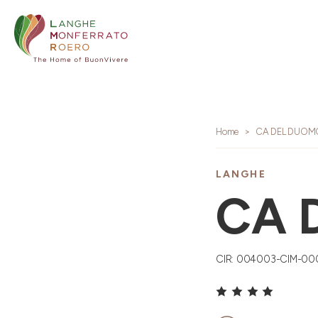
Home
CA DEL DUOM
LANGHE
CA 
CIR: 004003-CIM-00