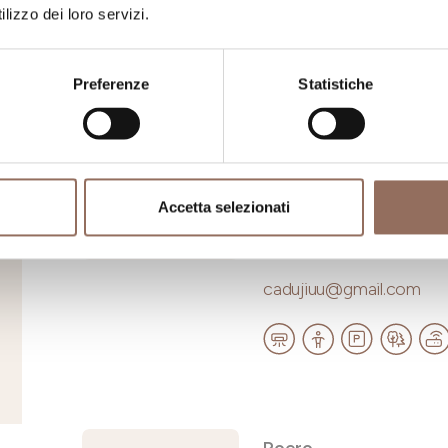
lizzo dei loro servizi.
Preferenze
Statistiche
Roero
CA DU JI'U
Accetta selezionati
LOCALITA' SAN PIETR
CIR: 004051-CIM-00001
cadujiuu@gmail.com
Roero