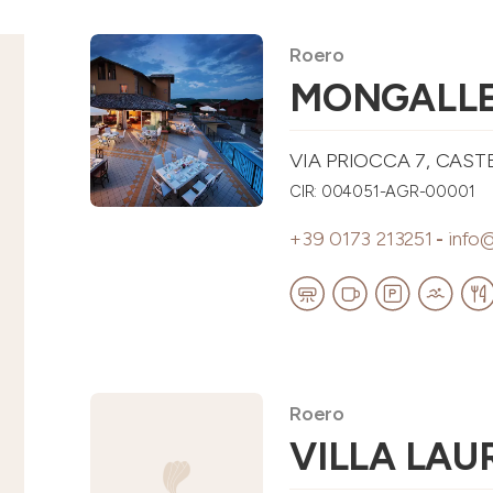
Roero
MONGALL
VIA PRIOCCA 7, CASTEL
CIR: 004051-AGR-00001
+39 0173 213251
-
info@
Roero
VILLA LAU