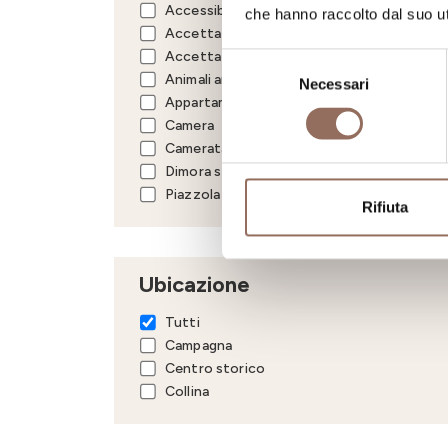
Accessibile ai disabili
che hanno raccolto dal suo uti
Accettazione gruppi
Accettazione studenti
Selezione
Animali ammessi
Necessari
del
Appartamento
consenso
Camera
Camerata
Dimora storica
Piazzola
Rifiuta
Ubicazione
Tutti
Campagna
Centro storico
Collina