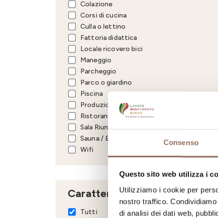
Colazione
Corsi di cucina
Culla o lettino
Fattoria didattica
Locale ricovero bici
Maneggio
Parcheggio
Parco o giardino
Piscina
Produzione vitivinicola
Ristorante
Sala Riunioni / Congressi
Sauna / Bagno turco
Consenso
Wifi
Questo sito web utilizza i c
Utilizziamo i cookie per perso
Caratteristiche
nostro traffico. Condividiamo 
Tutti
di analisi dei dati web, pubbl