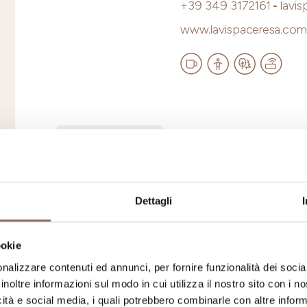
+39 349 3172161
-
lavi
www.lavispaceresa.com
Roero
IL BOSCO 
TORTE
Dettagli
VIA DUCA DEGLI ABRU
ookie
CIR: 004051-BEB-00002
nalizzare contenuti ed annunci, per fornire funzionalità dei socia
+39 339 7711012
-
ilbo
inoltre informazioni sul modo in cui utilizza il nostro sito con i 
icità e social media, i quali potrebbero combinarle con altre inform