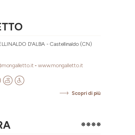
ETTO
LINALDO D'ALBA - Castellinaldo (CN)
mongalletto.it
-
www.mongalletto.it
Scopri di più
RA