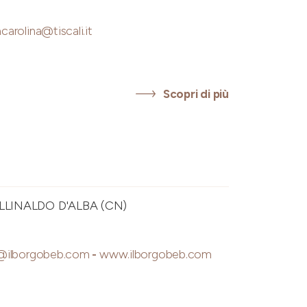
carolina@tiscali.it
Scopri di più
LLINALDO D'ALBA (CN)
@ilborgobeb.com
-
www.ilborgobeb.com