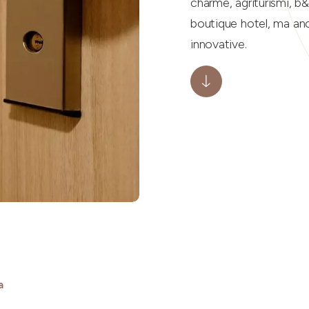
charme, agriturismi, b&
boutique hotel, ma anc
innovative.
a