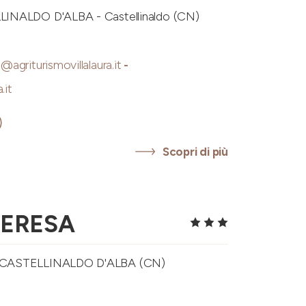
INALDO D'ALBA - Castellinaldo (CN)
o@agriturismovillalaura.it
-
.it
Scopri di più
CERESA
 CASTELLINALDO D'ALBA (CN)