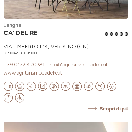
Langhe
CA' DEL RE
VIA UMBERTO I 14, VERDUNO (CN)
CIR: 004238-AGR-00001
+39 0172 470281
-
info@agriturismocadelre.it
-
www.agriturismocadelre.it
Scopri di più