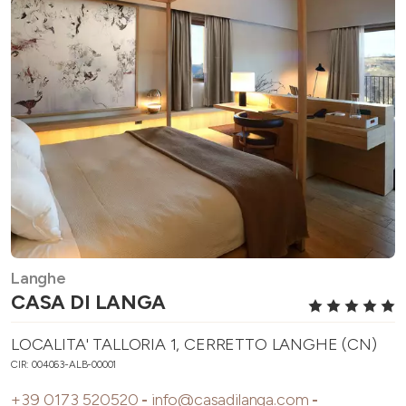
Langhe
CASA DI LANGA
LOCALITA' TALLORIA 1, CERRETTO LANGHE (CN)
CIR: 004063-ALB-00001
+39 0173 520520
-
info@casadilanga.com
-