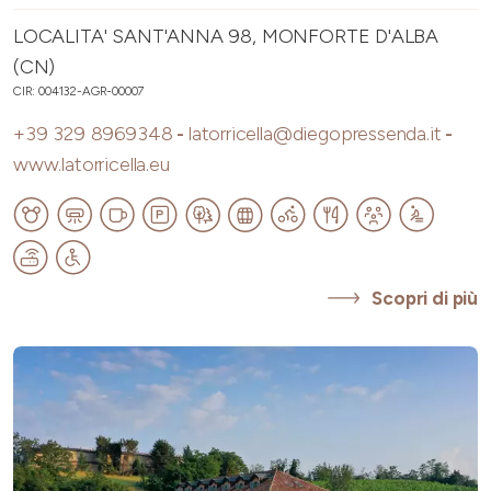
LOCALITA' SANT'ANNA 98, MONFORTE D'ALBA
(CN)
CIR: 004132-AGR-00007
+39 329 8969348
-
latorricella@diegopressenda.it
-
www.latorricella.eu
Scopri di più