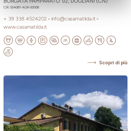
BORGATA PAMPARATO 1/2, DOGLIANI (CN)
CIR: 004081-AGR-00008
+ 39 338 4524202
-
info@casamatilda.it
-
www.casamatilda.it
Scopri di più