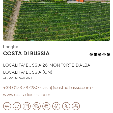
Langhe
COSTA DI BUSSIA
LOCALITA' BUSSIA 26, MONFORTE D'ALBA -
LOCALITA' BUSSIA (CN)
CIR: 004132-AGR-00011
+39 0173 787280
-
visit@costadibussia.com
-
www.costadibussia.com