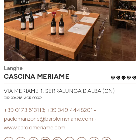
Langhe
CASCINA MERIAME
VIA MERIAME 1, SERRALUNGA D'ALBA (CN)
CIR: 004218-AGR-00002
+39 0173 613113; +39 349 4448201
-
paolomanzone@barolomeriame.com
-
www.barolomeriame.com