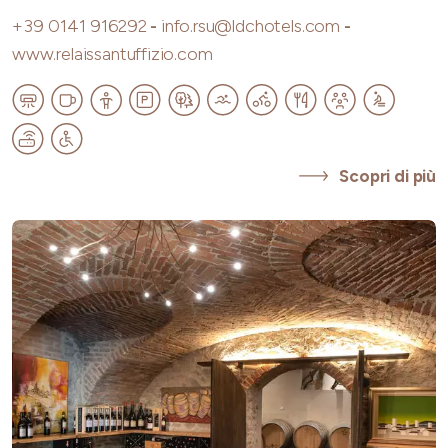
+39 0141 916292
-
info.rsu@ldchotels.com
-
www.relaissantuffizio.com
Scopri di più