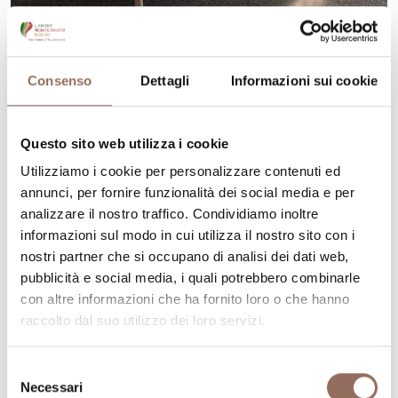
Roero
CASCINA PONCHIETTA
Consenso
Dettagli
Informazioni sui cookie
CASALI PONCHIETTA 17, MONTÀ (CN)
CIR: 004133-AGR-00002
Questo sito web utilizza i cookie
+39 333 1273044
-
info@ponchietta.com
-
Utilizziamo i cookie per personalizzare contenuti ed
www.ponchietta.com
annunci, per fornire funzionalità dei social media e per
analizzare il nostro traffico. Condividiamo inoltre
informazioni sul modo in cui utilizza il nostro sito con i
nostri partner che si occupano di analisi dei dati web,
pubblicità e social media, i quali potrebbero combinarle
Scopri di più
con altre informazioni che ha fornito loro o che hanno
raccolto dal suo utilizzo dei loro servizi.
Selezione
Necessari
del