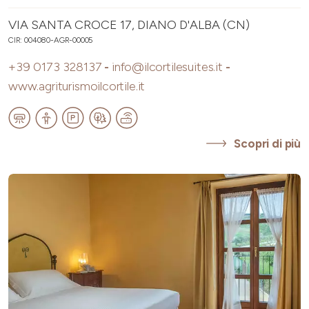
VIA SANTA CROCE 17, DIANO D'ALBA (CN)
CIR: 004080-AGR-00005
+39 0173 328137
-
info@ilcortilesuites.it
-
www.agriturismoilcortile.it
Scopri di più