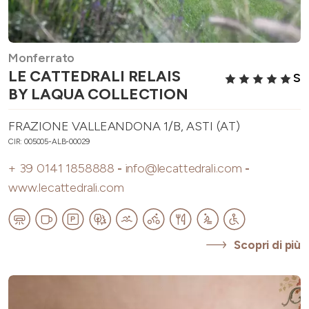
Monferrato
LE CATTEDRALI RELAIS
S
BY LAQUA COLLECTION
FRAZIONE VALLEANDONA 1/B, ASTI (AT)
CIR: 005005-ALB-00029
+ 39 0141 1858888
-
info@lecattedrali.com
-
www.lecattedrali.com
Scopri di più