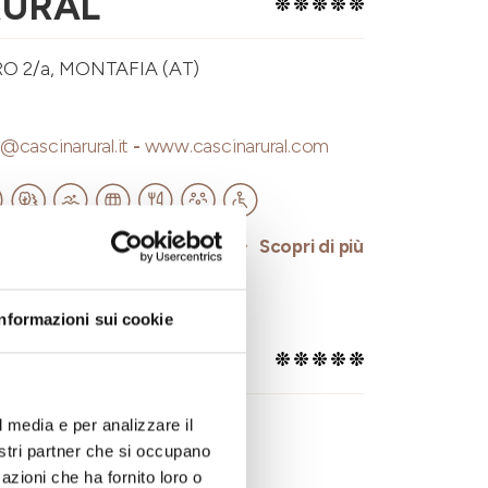
RURAL
O 2/a, MONTAFIA (AT)
o@cascinarural.it
-
www.cascinarural.com
Scopri di più
Informazioni sui cookie
OUNTRY
IVE (CN)
l media e per analizzare il
nostri partner che si occupano
azioni che ha fornito loro o