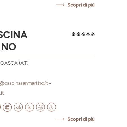
Scopri di più
SCINA
INO
OASCA (AT)
o@cascinasanmartino.it
-
it
Scopri di più