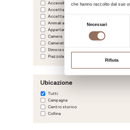
Accessibile ai disabili
che hanno raccolto dal suo uti
Accettazione gruppi
Accettazione studenti
Selezione
Animali ammessi
Necessari
del
Appartamento
consenso
Camera
Camerata
Dimora storica
Piazzola
Rifiuta
Ubicazione
Tutti
Campagna
Centro storico
Collina