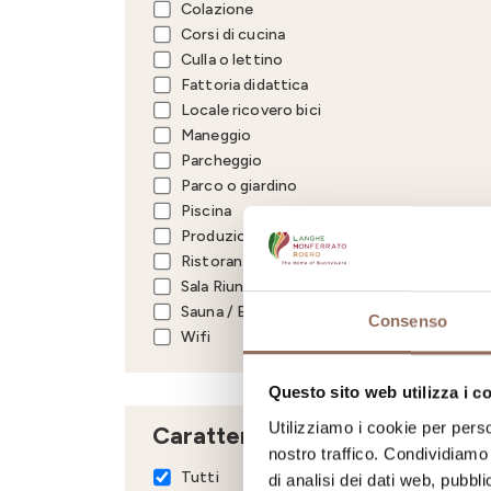
Colazione
Corsi di cucina
Culla o lettino
Fattoria didattica
Locale ricovero bici
Maneggio
Parcheggio
Parco o giardino
Piscina
Produzione vitivinicola
Ristorante
Sala Riunioni / Congressi
Sauna / Bagno turco
Consenso
Wifi
Questo sito web utilizza i c
Utilizziamo i cookie per perso
Caratteristiche
nostro traffico. Condividiamo 
Tutti
di analisi dei dati web, pubbl