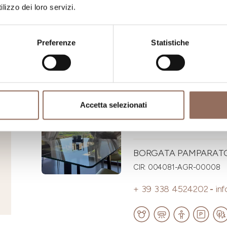
+39 348 8359862
-
inf
lizzo dei loro servizi.
www.langhecountryhous
Preferenze
Statistiche
Langhe
Accetta selezionati
CASA MAT
BORGATA PAMPARATO 
CIR: 004081-AGR-00008
+ 39 338 4524202
-
in