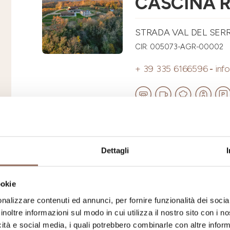
CASCINA 
STRADA VAL DEL SERR
CIR: 005073-AGR-00002
+ 39 335 6166596
-
inf
Langhe
Dettagli
LANGHE C
ookie
VIA PALLARETO 15, NE
nalizzare contenuti ed annunci, per fornire funzionalità dei socia
inoltre informazioni sul modo in cui utilizza il nostro sito con i 
CIR: 004148-AGR-00012
icità e social media, i quali potrebbero combinarle con altre inform