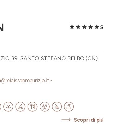
N
S
IZIO 39, SANTO STEFANO BELBO (CN)
o@relaissanmaurizio.it
-
Scopri di più