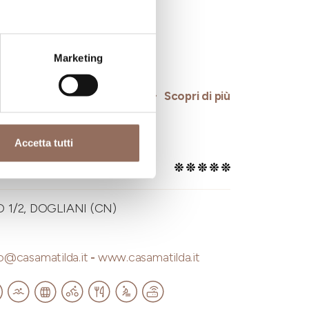
o@langhecountryhouse.it
-
e.it
Marketing
Scopri di più
Accetta tutti
ILDA
1/2, DOGLIANI (CN)
fo@casamatilda.it
-
www.casamatilda.it