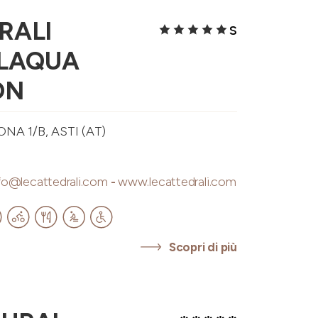
RALI
S
 LAQUA
ON
A 1/B, ASTI (AT)
fo@lecattedrali.com
-
www.lecattedrali.com
Scopri di più