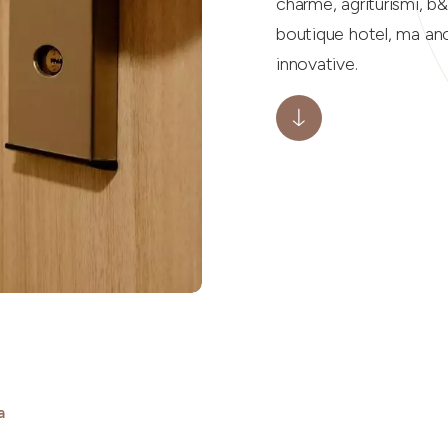
charme, agriturismi, b&
boutique hotel, ma anc
innovative.
a