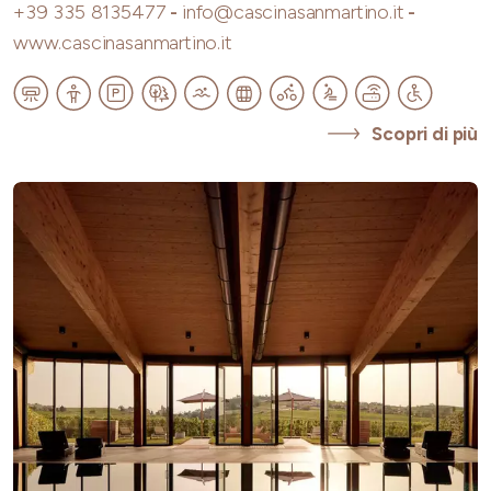
+39 335 8135477
-
info@cascinasanmartino.it
-
www.cascinasanmartino.it
Scopri di più