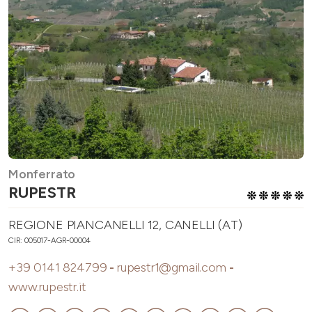
Monferrato
RUPESTR
REGIONE PIANCANELLI 12, CANELLI (AT)
CIR: 005017-AGR-00004
+39 0141 824799
-
rupestr1@gmail.com
-
www.rupestr.it