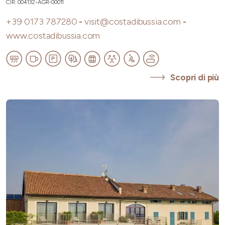
CIR: 004132-AGR-00011
+39 0173 787280
-
visit@costadibussia.com
-
www.costadibussia.com
Scopri di più