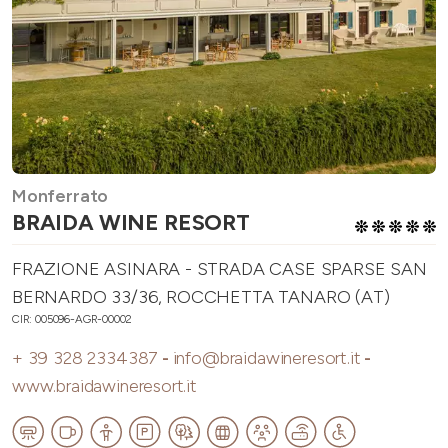
Monferrato
BRAIDA WINE RESORT
FRAZIONE ASINARA - STRADA CASE SPARSE SAN
BERNARDO 33/36, ROCCHETTA TANARO (AT)
CIR: 005096-AGR-00002
+ 39 328 2334387
-
info@braidawineresort.it
-
www.braidawineresort.it