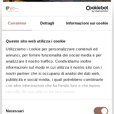
Consenso
Dettagli
Informazioni sui cookie
Langhe
VINEHO
Questo sito web utilizza i cookie
Utilizziamo i cookie per personalizzare contenuti ed
VIA DELLE VIOLE 3, BAROLO (CN)
annunci, per fornire funzionalità dei social media e per
CIR: 004013-AGR-00014
analizzare il nostro traffico. Condividiamo inoltre
+39 338 1153103
-
info@vineho.it
-
www.vineho.it
informazioni sul modo in cui utilizza il nostro sito con i
nostri partner che si occupano di analisi dei dati web,
pubblicità e social media, i quali potrebbero combinarle
con altre informazioni che ha fornito loro o che hanno
raccolto dal suo utilizzo dei loro servizi.
Scopri di più
Selezione
Necessari
del