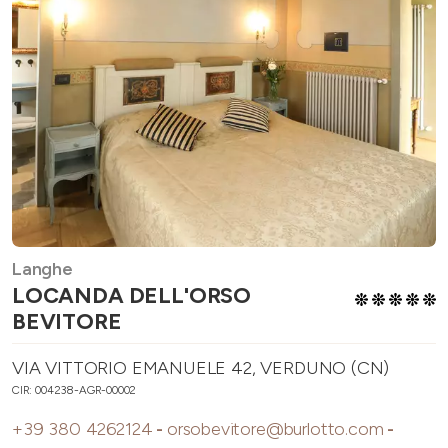
Langhe
LOCANDA DELL'ORSO
BEVITORE
VIA VITTORIO EMANUELE 42, VERDUNO (CN)
CIR: 004238-AGR-00002
+39 380 4262124
-
orsobevitore@burlotto.com
-