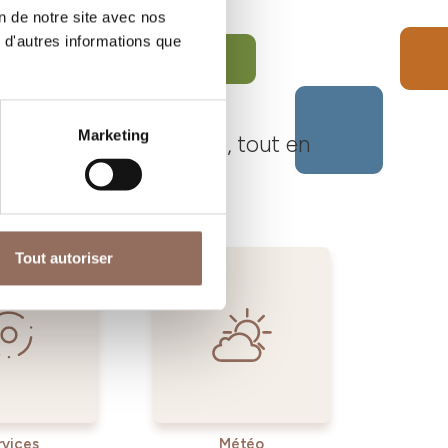
on de notre site avec nos
 d'autres informations que
Marketing
Langhe Monferrato Roero, tout en
Tout autoriser
rvices
Météo