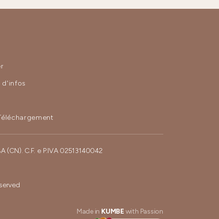
r
d'infos
Téléchargement
BA (CN). C.F. e P.IVA 02513140042
eserved
Made in
KUMBE
with Passion