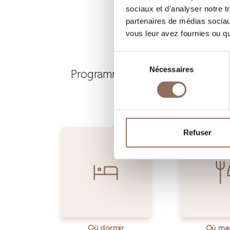
sociaux et d'analyser notre t
partenaires de médias sociaux
vous leur avez fournies ou qu'
Sélection
Nécessaires
du
Programmez où dormir, où manger
consentement
Refuser
Où dormir
Où ma