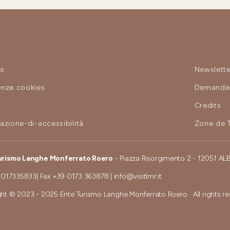
es
Newslette
enze cookies
Demande 
y
Credits
razione-di-accessibilità
Zone de 
urismo Langhe Monferrato Roero
- Piazza Risorgimento 2 - 12051 AL
 017335833
| Fax
+39 0173 363878
|
info@visitlmr.it
ht © 2023 - 2025 Ente Turismo Langhe Monferrato Roero · All rights r