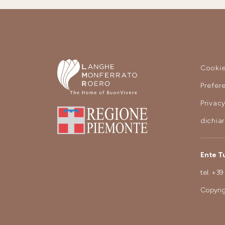
Cooki
Prefer
Privac
dichia
Ente T
tel.
+39
Copyrig