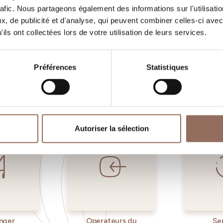
rafic. Nous partageons également des informations sur l'utilisati
, de publicité et d'analyse, qui peuvent combiner celles-ci avec
ils ont collectées lors de votre utilisation de leurs services.
Vos vacances
Préférences
Statistiques
, quoi faire et visiter dans chaque coin de 
gardant un œil sur la météo en temps réel
Autoriser la sélection
nger
Operateurs du
Se