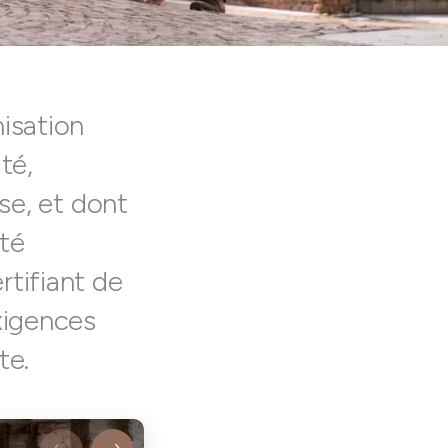
nisation
té,
ese, et dont
ité
rtifiant de
exigences
te.