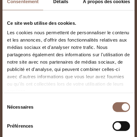
Consentement
Détails
À propos des cookies
Ce site web utilise des cookies.
Les cookies nous permettent de personnaliser le contenu
et les annonces, d'offrir des fonctionnalités relatives aux
médias sociaux et d'analyser notre trafic. Nous
partageons également des informations sur l'utilisation de
notre site avec nos partenaires de médias sociaux, de
publicité et d'analyse, qui peuvent combiner celles-ci
avec d'autres informations que vous leur avez fournies
ou qu'ils ont collectées lors de votre utilisation de leurs
Cantina Comunale Di
services.
La Morra
Sélection
Nécessaires
du
consentement
Préférences