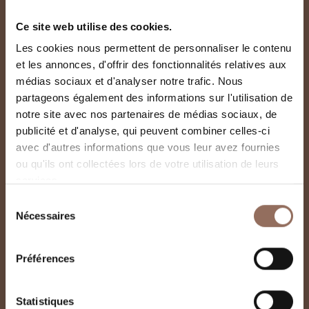
Ce site web utilise des cookies.
Les cookies nous permettent de personnaliser le contenu
et les annonces, d'offrir des fonctionnalités relatives aux
médias sociaux et d'analyser notre trafic. Nous
partageons également des informations sur l'utilisation de
notre site avec nos partenaires de médias sociaux, de
publicité et d'analyse, qui peuvent combiner celles-ci
avec d'autres informations que vous leur avez fournies
Centro Culturale
ou qu'ils ont collectées lors de votre utilisation de leurs
services.
Angelo Brofferio E
Sélection
Nécessaires
Museo Me Ritorn
du
consentement
Préférences
Statistiques