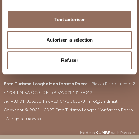
Tout autoriser
Cookies
Newsletter
Preferenze cookies
Demande d'infos
Autoriser la sélection
Privacy
Credits
dichiarazione-di-
Zone de Téléchargement
Refuser
accessibilità
Ente Turismo Langhe Monferrato Roero
- Piazza Risorgimento 2
- 12051 ALBA (CN). C.F. e P.IVA 02513140042
tel.
+39 017335833
| Fax
+39 0173 363878
|
info@visitlmr.it
Copyright © 2023 - 2025 Ente Turismo Langhe Monferrato Roero
· All rights reserved
Made in
KUMBE
with Passion