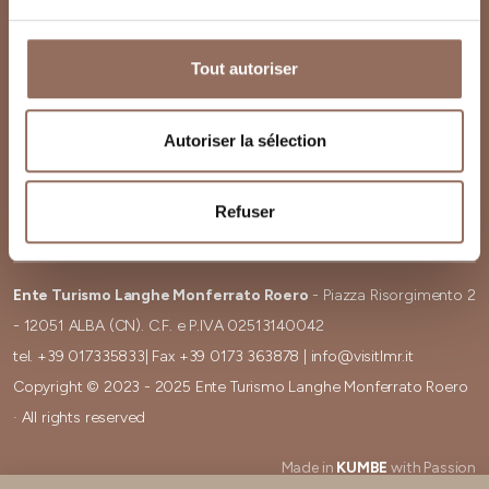
Tout autoriser
Cookies
Newsletter
Preferenze cookies
Demande d'infos
Autoriser la sélection
Privacy
Credits
dichiarazione-di-
Zone de Téléchargement
Refuser
accessibilità
Ente Turismo Langhe Monferrato Roero
- Piazza Risorgimento 2
- 12051 ALBA (CN). C.F. e P.IVA 02513140042
tel.
+39 017335833
| Fax
+39 0173 363878
|
info@visitlmr.it
Copyright © 2023 - 2025 Ente Turismo Langhe Monferrato Roero
· All rights reserved
Made in
KUMBE
with Passion