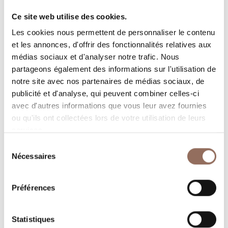
Nombre d'appartements:
1
Ce site web utilise des cookies.
Nombre de salles de bains:
2
Les cookies nous permettent de personnaliser le contenu
Beds number:
4
et les annonces, d'offrir des fonctionnalités relatives aux
médias sociaux et d'analyser notre trafic. Nous
partageons également des informations sur l'utilisation de
notre site avec nos partenaires de médias sociaux, de
publicité et d'analyse, qui peuvent combiner celles-ci
avec d'autres informations que vous leur avez fournies
ou qu'ils ont collectées lors de votre utilisation de leurs
Vos vacances
services.
Sélection
Programmez où dormir, où manger, quoi faire et visiter
Nécessaires
du
dans chaque coin de Langhe Monferrato Roero, tout en
consentement
gardant un œil sur la météo en temps réel
Préférences
Statistiques