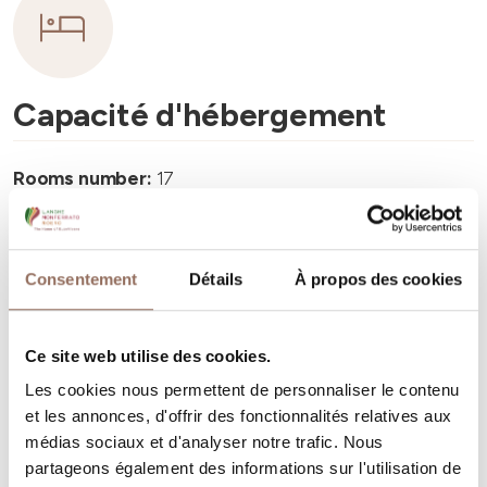
Capacité d'hébergement
Rooms number:
17
Nombre de salles de bains:
19
Beds number:
34
Consentement
Détails
À propos des cookies
Ce site web utilise des cookies.
Les cookies nous permettent de personnaliser le contenu
Vos vacances
et les annonces, d'offrir des fonctionnalités relatives aux
médias sociaux et d'analyser notre trafic. Nous
partageons également des informations sur l'utilisation de
Programmez où dormir, où manger, quoi faire et visiter