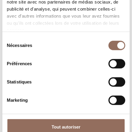
notre site avec nos partenaires de médias sociaux, de
dans chaque coin de Langhe Monferrato Roero, tout en
publicité et d'analyse, qui peuvent combiner celles-ci
gardant un œil sur la météo en temps réel
avec d'autres informations que vous leur avez fournies
ou qu'ils ont collectées lors de votre utilisation de leurs
services.
Sélection
Nécessaires
du
consentement
Préférences
Où dormir
Où manger
Statistiques
Marketing
Operateurs du
Services
Tout autoriser