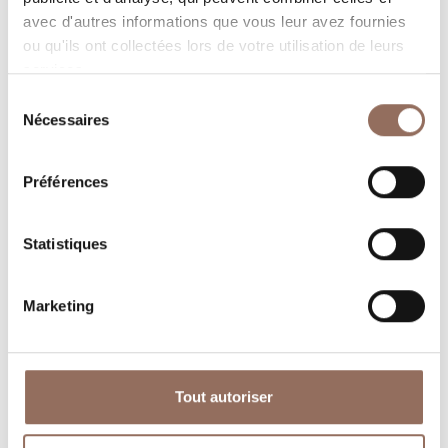
avec d'autres informations que vous leur avez fournies
ou qu'ils ont collectées lors de votre utilisation de leurs
services.
Sélection
Nécessaires
du
consentement
Préférences
Où dormir
Où manger
Statistiques
Marketing
Operateurs du
Services
Tourisme
Tout autoriser
Entrant