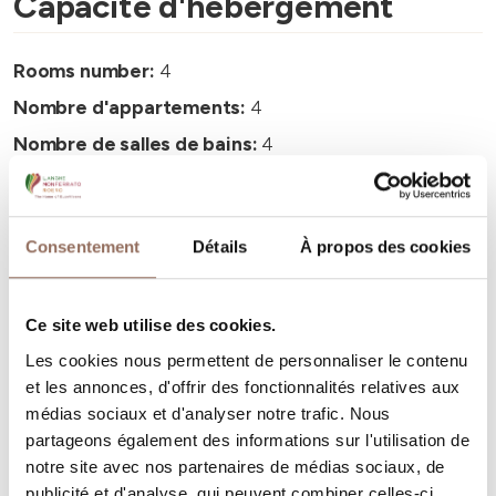
Capacité d'hébergement
Rooms number:
4
Nombre d'appartements:
4
Nombre de salles de bains:
4
Beds number:
14
Consentement
Détails
À propos des cookies
Ce site web utilise des cookies.
Vos vacances
Les cookies nous permettent de personnaliser le contenu
et les annonces, d'offrir des fonctionnalités relatives aux
Programmez où dormir, où manger, quoi faire et visiter
médias sociaux et d'analyser notre trafic. Nous
dans chaque coin de Langhe Monferrato Roero, tout en
partageons également des informations sur l'utilisation de
notre site avec nos partenaires de médias sociaux, de
gardant un œil sur la météo en temps réel
publicité et d'analyse, qui peuvent combiner celles-ci