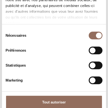
dans chaque coin de Langhe Monferrato Roero, tout en
publicité et d'analyse, qui peuvent combiner celles-ci
gardant un œil sur la météo en temps réel
avec d'autres informations que vous leur avez fournies
ou qu'ils ont collectées lors de votre utilisation de leurs
services.
Sélection
Nécessaires
du
consentement
Préférences
Où dormir
Où manger
Statistiques
Marketing
Operateurs du
Services
Tout autoriser
Tourisme