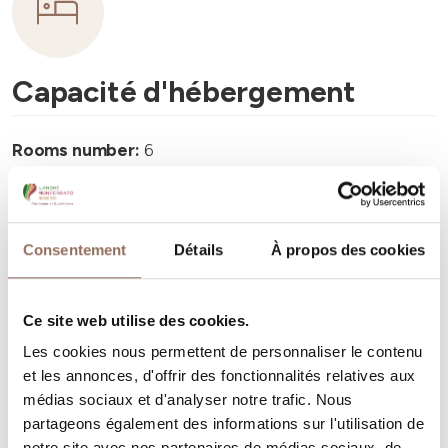
Capacité d'hébergement
Rooms number:
6
Nombre de salles de bains:
6
Beds number:
12
Consentement
Détails
À propos des cookies
Ce site web utilise des cookies.
Les cookies nous permettent de personnaliser le contenu
Vos vacances
et les annonces, d'offrir des fonctionnalités relatives aux
médias sociaux et d'analyser notre trafic. Nous
Programmez où dormir, où manger, quoi faire et visiter
partageons également des informations sur l'utilisation de
notre site avec nos partenaires de médias sociaux, de