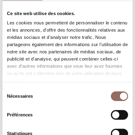
Rooms number:
3
Ce site web utilise des cookies.
Les cookies nous permettent de personnaliser le contenu
Nombre de salles de bains:
3
et les annonces, d'offrir des fonctionnalités relatives aux
Beds number:
6
médias sociaux et d'analyser notre trafic. Nous
partageons également des informations sur l'utilisation de
notre site avec nos partenaires de médias sociaux, de
publicité et d'analyse, qui peuvent combiner celles-ci
avec d'autres informations que vous leur avez fournies
ou qu'ils ont collectées lors de votre utilisation de leurs
Vos vacances
services.
Sélection
Programmez où dormir, où manger, quoi faire et visiter
Nécessaires
du
dans chaque coin de Langhe Monferrato Roero, tout en
consentement
gardant un œil sur la météo en temps réel
Préférences
Statistiques