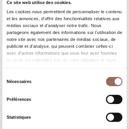
Nombre de salles de bains:
3
Ce site web utilise des cookies.
Beds number:
7
Les cookies nous permettent de personnaliser le contenu
et les annonces, d'offrir des fonctionnalités relatives aux
médias sociaux et d'analyser notre trafic. Nous
partageons également des informations sur l'utilisation de
notre site avec nos partenaires de médias sociaux, de
publicité et d'analyse, qui peuvent combiner celles-ci
avec d'autres informations que vous leur avez fournies
Vos vacances
ou qu'ils ont collectées lors de votre utilisation de leurs
services.
Programmez où dormir, où manger, quoi faire et visiter
Sélection
dans chaque coin de Langhe Monferrato Roero, tout en
Nécessaires
du
gardant un œil sur la météo en temps réel
consentement
Préférences
Statistiques