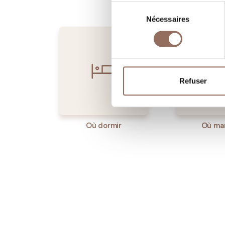
Sélection
Nécessaires
du
consentement
Refuser
Où dormir
Où ma