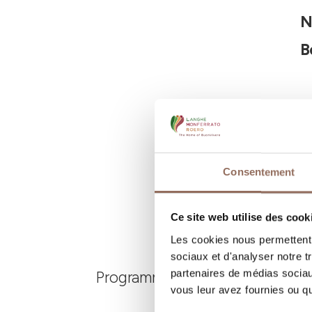
N
B
Consentement
Ce site web utilise des cook
Les cookies nous permettent d
sociaux et d'analyser notre t
partenaires de médias sociaux
Programmez où dormir, où manger
vous leur avez fournies ou qu'