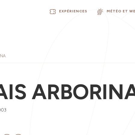
EXPÉRIENCES
MÉTÉO ET W
INA
AIS ARBORIN
003