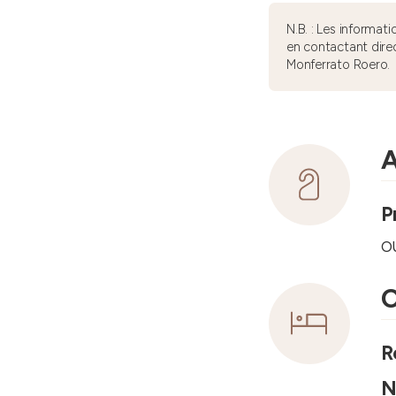
N.B. : Les informa
en contactant dire
Monferrato Roero.
A
P
o
C
R
N